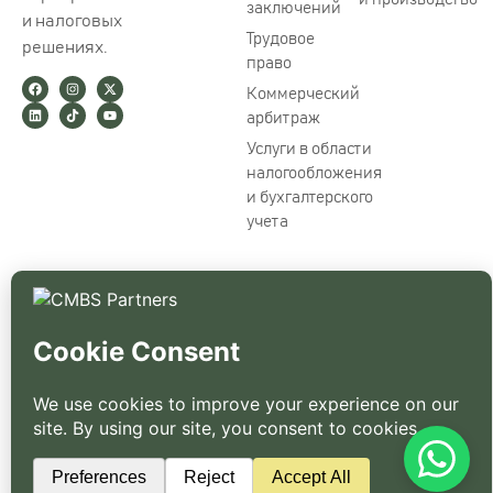
заключений
и налоговых
Трудовое
решениях.
право
Коммерческий
арбитраж
Услуги в области
налогообложения
и бухгалтерского
учета
Условия использования
Авторские права © 2026
Политика
CMBS Partners FZ LLE. Все
конфиденциальности
права защищены.
Правовая информация
Предупреждение о
мошенничестве
Политика в отношении
товарных знаков