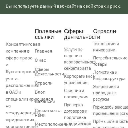
Вы используете данный веб-сайт на свой страх и риск.
Полезные
Сферы
Отрасли
ссылки
деятельности
Технологии и
Консалтинговая
Услуги по
инновации
компания в
Главная
ведению
сфере права
Потребительские
О нас
корпоративного
товары
и
секретариата
Сферы
бухгалтерского
Логистика и
деятельности
Корпоративное
учета,
инфраструктура
управление
Отрасли
расположенная
Энергетика и
Слияния и
в ОАЭ и
Блог
природные
поглощения
специализирующаяся
ресурсы
Вакансии
Проверка
на
Горнодобывающ
Связаться с
договоров и
международных
промышленность
нами
подготовка
юридических,
Промышленност
юридических
Местоположения
корпоративных
и производство