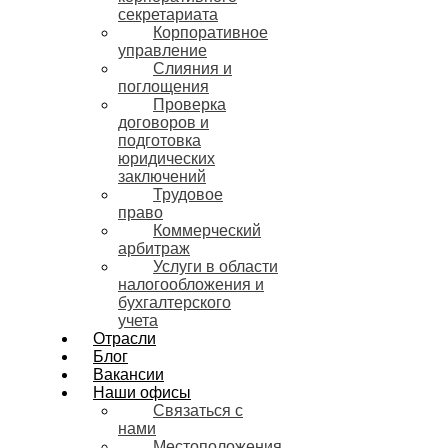
секретариата
Корпоративное
управление
Слияния и
поглощения
Проверка
договоров и
подготовка
юридических
заключений
Трудовое
право
Коммерческий
арбитраж
Услуги в области
налогообложения и
бухгалтерского
учета
Отрасли
Блог
Вакансии
Наши офисы
Связаться с
нами
Местоположения