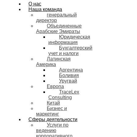
О нас
Наша команда
генеральный
директор
Объединенные
Арабские Эмираты
Юридическая
информация
Бухгалтерский
учет и налоги
Латинская
Америка
Аргентина
Боливия
Уругвай
Европа
TraceLex
Consulting
Китай
Бизнес и
маркетинг
Сферы деятельности
Услуги по
ведению
корпоративного