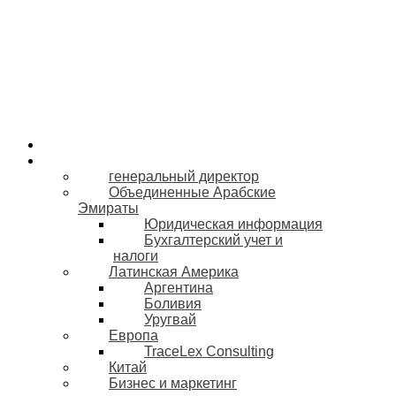
О нас
Наша команда
генеральный директор
Объединенные Арабские
Эмираты
Юридическая информация
Бухгалтерский учет и
налоги
Латинская Америка
Аргентина
Боливия
Уругвай
Европа
TraceLex Consulting
Китай
Бизнес и маркетинг