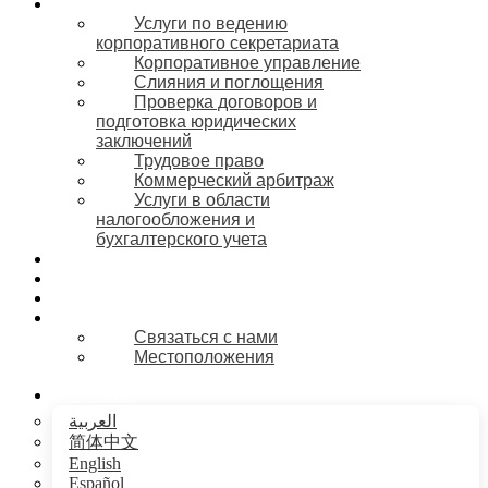
Сферы деятельности
Услуги по ведению
корпоративного секретариата
Корпоративное управление
Слияния и поглощения
Проверка договоров и
подготовка юридических
заключений
Трудовое право
Коммерческий арбитраж
Услуги в области
налогообложения и
бухгалтерского учета
Отрасли
Блог
Вакансии
Наши офисы
Связаться с нами
Местоположения
Русский
العربية
简体中文
English
Español