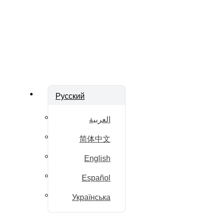
Русский
العربية
简体中文
English
Español
Українська