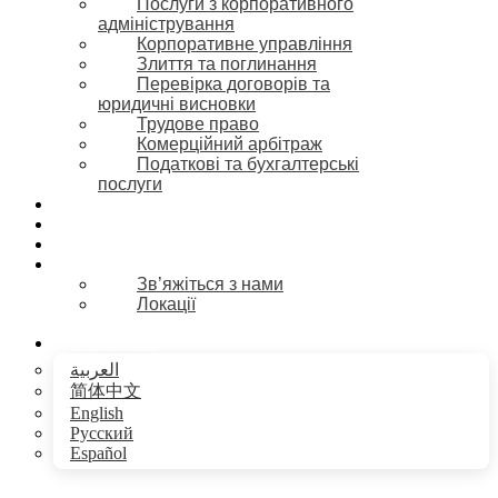
Послуги з корпоративного
адміністрування
Корпоративне управління
Злиття та поглинання
Перевірка договорів та
юридичні висновки
Трудове право
Комерційний арбітраж
Податкові та бухгалтерські
послуги
Галузі
Блог
Вакансії
Наші офіси
Зв’яжіться з нами
Локації
Українська
العربية
简体中文
English
Русский
Español