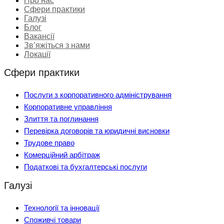
Про нас
Сфери практики
Галузі
Блог
Вакансії
Зв’яжіться з нами
Локації
Сфери практики
Послуги з корпоративного адміністрування
Корпоративне управління
Злиття та поглинання
Перевірка договорів та юридичні висновки
Трудове право
Комерційний арбітраж
Податкові та бухгалтерські послуги
Галузі
Технології та інновації
Споживчі товари