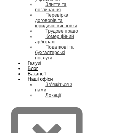
Злиття та
поглинання
Перевірка
договорів та
юридичні висновки
Трудове право
Комерційний
арбітраж
Податкові та
бухгалтерські
послуги
Галузі
Блог
Вакансії
Наші офіси
Зв’яжіться з
нами
Локації