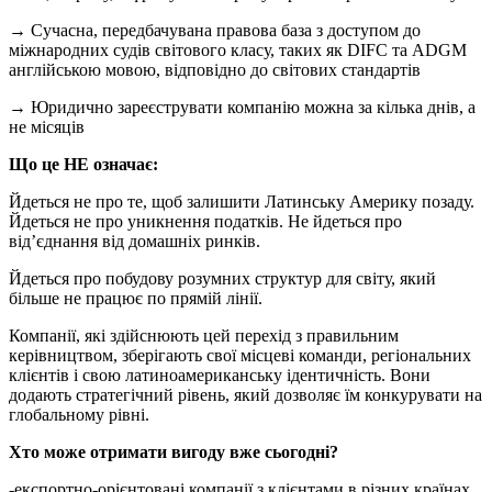
→ Сучасна, передбачувана правова база з доступом до
міжнародних судів світового класу, таких як DIFC та ADGM
англійською мовою, відповідно до світових стандартів
→ Юридично зареєструвати компанію можна за кілька днів, а
не місяців
Що це НЕ означає:
Йдеться не про те, щоб залишити Латинську Америку позаду.
Йдеться не про уникнення податків. Не йдеться про
від’єднання від домашніх ринків.
Йдеться про побудову розумних структур для світу, який
більше не працює по прямій лінії.
Компанії, які здійснюють цей перехід з правильним
керівництвом, зберігають свої місцеві команди, регіональних
клієнтів і свою латиноамериканську ідентичність. Вони
додають стратегічний рівень, який дозволяє їм конкурувати на
глобальному рівні.
Хто може отримати вигоду вже сьогодні?
-експортно-орієнтовані компанії з клієнтами в різних країнах