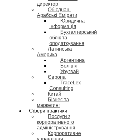
директор
Об’єднані
Арабські Емірати
Юридична
інформація
Бухгалтерський
облік та
оподаткування
Латинська
Америка
Аргентина
Болівія
Уругвай
Європа
TraceLex
Consulting
Китай
Бізнес та
маркетинг
Сфери практики
Послуги з
корпоративного
адміністрування
Корпоративне
управління