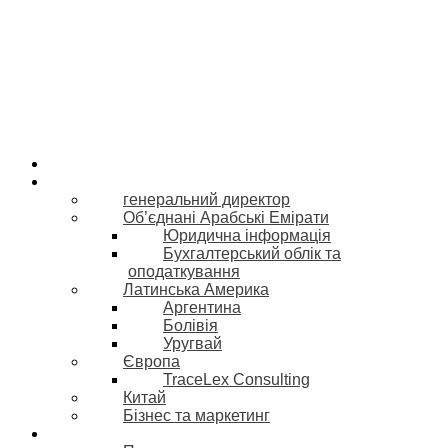
Про нас
Наша команда
генеральний директор
Об’єднані Арабські Емірати
Юридична інформація
Бухгалтерський облік та
оподаткування
Латинська Америка
Аргентина
Болівія
Уругвай
Європа
TraceLex Consulting
Китай
Бізнес та маркетинг
Сфери практики