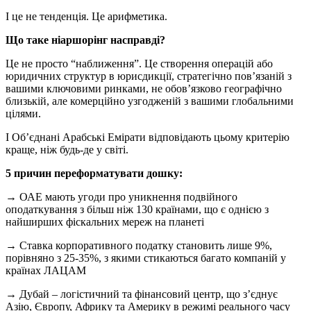
І це не тенденція. Це арифметика.
Що таке ніаршорінг насправді?
Це не просто “наближення”. Це створення операцій або
юридичних структур в юрисдикції, стратегічно пов’язаній з
вашими ключовими ринками, не обов’язково географічно
близькій, але комерційно узгодженій з вашими глобальними
цілями.
І Об’єднані Арабські Емірати відповідають цьому критерію
краще, ніж будь-де у світі.
5 причин переформатувати дошку:
→ ОАЕ мають угоди про уникнення подвійного
оподаткування з більш ніж 130 країнами, що є однією з
найширших фіскальних мереж на планеті
→ Ставка корпоративного податку становить лише 9%,
порівняно з 25-35%, з якими стикаються багато компаній у
країнах ЛАЦАМ
→ Дубай – логістичний та фінансовий центр, що з’єднує
Азію, Європу, Африку та Америку в режимі реального часу