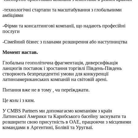
-технологічні стартапи та масштабування з глобальними
амбіціями
-Фірми та консалтингові компанії, що надають професійні
послуги
-Сімейний бізнес з планами розширення або наступництва
Момент настав.
Глобальна геополітична фрагментація, диверсифікація
ланцюгів поставок і зростання торгівлі Південь-Південь
створюють безпрецедентні умови для конкуренції
латиноамериканських компаній на світовій арені.
Питання вже не в тому
, чи
переїжджати.
Це
коли
і з ким.
У CMBS Partners ми допомагаємо компаніям з країн
Латинської Америки та Карибського басейну заснувати та
розширити свою присутність в ОАЕ, працюючи з місцевими
командами в Аргентині, Болівії та Уругваї.