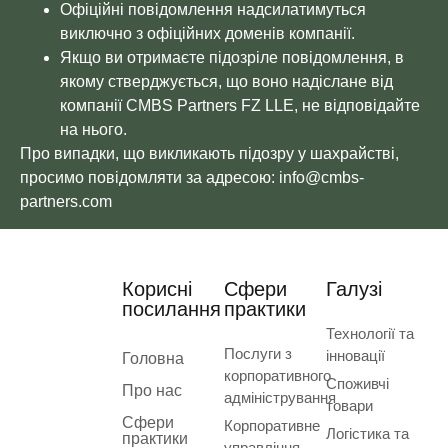
Офіційні повідомлення надсилатимуться
виключно з офіційних доменів компанії.
Якщо ви отримаєте підозріле повідомлення, в
якому стверджується, що воно надіслане від
компанії CMBS Partners FZ LLE, не відповідайте
на нього.
Про випадки, що викликають підозру у шахрайстві,
просимо повідомляти за адресою: info@cmbs-
partners.com
Корисні
Сфери
Галузі
посилання
практики
Технології та
Послуги з
інновації
Головна
корпоративного
Споживчі
Про нас
адміністрування
товари
Сфери
Корпоративне
Логістика та
практики
управління