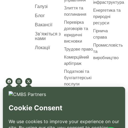
інфраструктура
Галузі
Злиття та
Енергетика та
поглинання
Блог
природні
Перевірка
ресурси
Вакансії
договорів та
Гірнича
Зв’яжіться з
юридичні
справа
нами
висновки
Промисловість
Локації
Трудове право
та
Комерційний
виробництво
арбітраж
Податкові та
бухгалтерські
послуги
Умови використання
Політика конфіденційності
Юридичні повідомлення