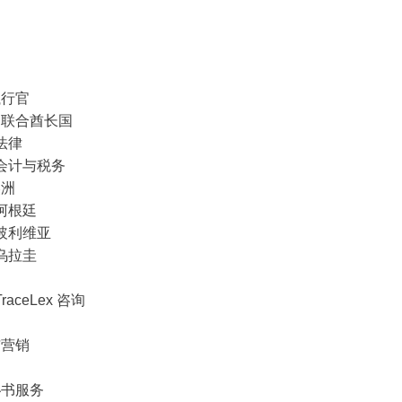
执行官
伯联合酋长国
法律
会计与税务
美洲
阿根廷
玻利维亚
乌拉圭
TraceLex 咨询
与营销
秘书服务