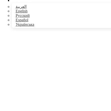
简体中文
العربية
English
Русский
Español
Українська