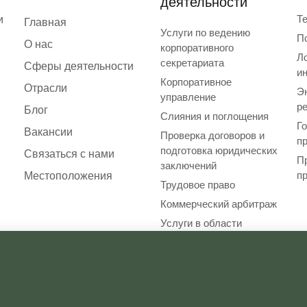
деятельности
Те
и
Главная
Услуги по ведению
П
О нас
корпоративного
Ло
секретариата
Сферы деятельности
и
Корпоративное
Отрасли
Э
управление
р
Блог
Слияния и поглощения
Г
Вакансии
Проверка договоров и
п
подготовка юридических
Связаться с нами
П
заключений
п
Местоположения
Трудовое право
Коммерческий арбитраж
Услуги в области
налогообложения и
бухгалтерского учета
Условия использования
Политика конфиденц
 LLE. Все