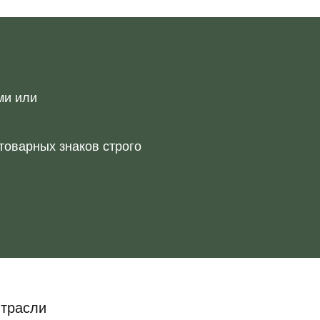
ми или
товарных знаков строго
трасли