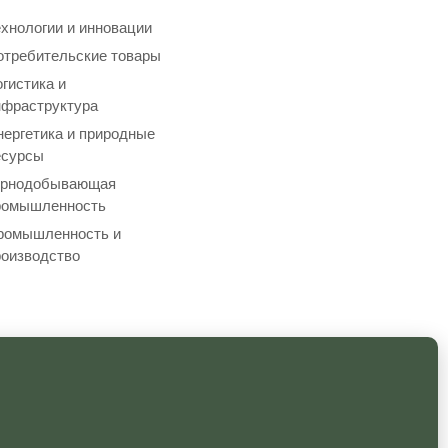
хнологии и инновации
отребительские товары
гистика и
нфраструктура
нергетика и природные
есурсы
орнодобывающая
ромышленность
ромышленность и
роизводство
иальности
Правовая информация