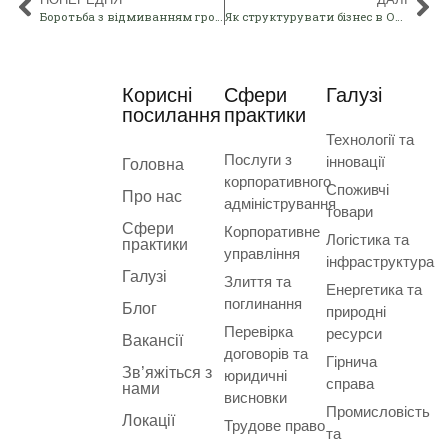
Боротьба з відмиванням грошей в ОАЕ: Що повинен знати кожен бізнес у 2026 році
Як структурувати бізнес в ОАЕ для податкової ефективності та зростання
Корисні
Сфери
Галузі
посилання
практики
Технології та
Послуги з
інновації
Головна
корпоративного
Споживчі
Про нас
адміністрування
товари
Сфери
Корпоративне
Логістика та
практики
управління
інфраструктура
Галузі
Злиття та
Енергетика та
поглинання
Блог
природні
Перевірка
ресурси
Вакансії
договорів та
Гірнича
Зв’яжіться з
юридичні
справа
нами
висновки
Промисловість
Локації
Трудове право
та