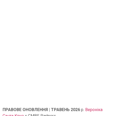
Розвиток правової
бази Дубаю: П’ять
ключових заходів, що
формують 2026 рік
ПРАВОВЕ ОНОВЛЕННЯ | ТРАВЕНЬ 2026
р.
Вероніка
Санта Круз
x CMBS Partners