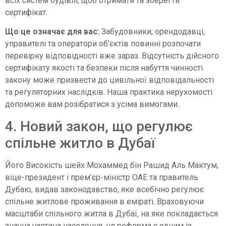
всіх систем будівлі, щоб отримати та зберегти
сертифікат.
Що це означає для вас:
Забудовники, орендодавці,
управителі та оператори об’єктів повинні розпочати
перевірку відповідності вже зараз. Відсутність дійсного
сертифікату якості та безпеки після набуття чинності
закону може призвести до цивільної відповідальності
та регуляторних наслідків. Наша практика нерухомості
допоможе вам розібратися з усіма вимогами.
4. Новий закон, що регулює
спільне житло в Дубаї
Його Високість шейх Мохаммед бін Рашид Аль Мактум,
віце-президент і прем’єр-міністр ОАЕ та правитель
Дубаю, видав законодавство, яке всебічно регулює
спільне житлове проживання в еміраті. Враховуючи
масштаби спільного житла в Дубаї, на яке покладається
значна частина населення, ця реформа є одним із