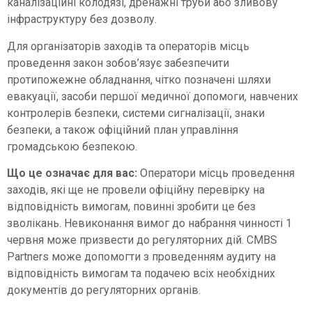
каналізаційні колодязі, дренажні труби або зливову
інфраструктуру без дозволу.
Для організаторів заходів та операторів місць
проведення закон зобов’язує забезпечити
протипожежне обладнання, чітко позначені шляхи
евакуації, засоби першої медичної допомоги, навчених
контролерів безпеки, системи сигналізації, знаки
безпеки, а також офіційний план управління
громадською безпекою.
Що це означає для вас:
Оператори місць проведення
заходів, які ще не провели офіційну перевірку на
відповідність вимогам, повинні зробити це без
зволікань. Невиконання вимог до набрання чинності 1
червня може призвести до регуляторних дій. CMBS
Partners може допомогти з проведенням аудиту на
відповідність вимогам та подачею всіх необхідних
документів до регуляторних органів.