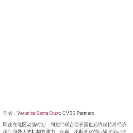
在阿联酋建立企业复原
力：地区不确定时期的
实用法律策略
作者：
Veronica Santa Cruz
x CMBS Partners
即使在地区动荡时期，阿拉伯联合酋长国也始终保持着经济
稳定和强大的机构复原力。然而，不断变化的地缘政治动态