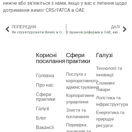
нижче або зв’яжіться з нами, якщо у вас є питання щодо
дотримання вимог CRS/FATCA в ОАЕ.
ПОПЕРЕДНЯ
ДАЛІ
Як структурувати бізнес в ОАЕ для податкової ефективності та зростання
3 правові реформи в ОАЕ, які кожен власник бізнесу повинен прийняти до липня 2026 року
Корисні
Сфери
Галузі
посилання
практики
Технології та
Послуги з
інновації
Головна
корпоративного
Споживчі
Про нас
адміністрування
товари
Сфери
Корпоративне
Логістика та
практики
управління
інфраструктура
Галузі
Злиття та
Енергетика та
поглинання
Блог
природні
Перевірка
ресурси
Вакансії
договорів та