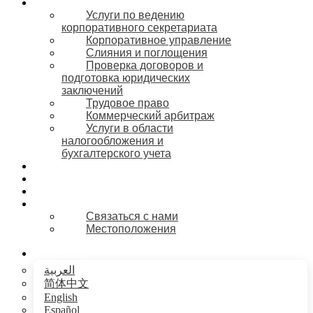
Сферы деятельности
Услуги по ведению
корпоративного секретариата
Корпоративное управление
Слияния и поглощения
Проверка договоров и
подготовка юридических
заключений
Трудовое право
Коммерческий арбитраж
Услуги в области
налогообложения и
бухгалтерского учета
Отрасли
Блог
Вакансии
Наши офисы
Связаться с нами
Местоположения
Русский
العربية
简体中文
English
Español