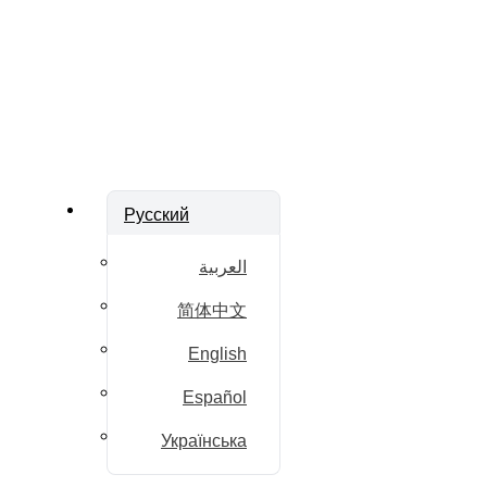
Русский
العربية
简体中文
English
Español
Українська