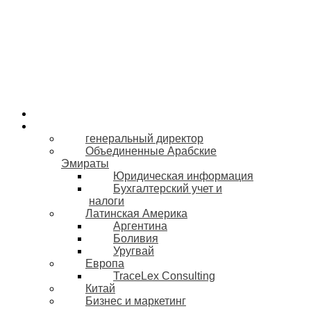
О нас
Наша команда
генеральный директор
Объединенные Арабские
Эмираты
Юридическая информация
Бухгалтерский учет и
налоги
Латинская Америка
Аргентина
Боливия
Уругвай
Европа
TraceLex Consulting
Китай
Бизнес и маркетинг