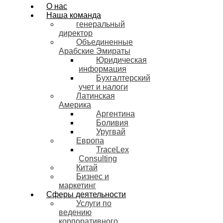
О нас
Наша команда
генеральный
директор
Объединенные
Арабские Эмираты
Юридическая
информация
Бухгалтерский
учет и налоги
Латинская
Америка
Аргентина
Боливия
Уругвай
Европа
TraceLex
Consulting
Китай
Бизнес и
маркетинг
Сферы деятельности
Услуги по
ведению
корпоративного