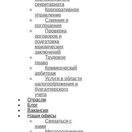
секретариата
Корпоративное
управление
Слияния и
поглощения
Проверка
договоров и
подготовка
юридических
заключений
Трудовое
право
Коммерческий
арбитраж
Услуги в области
налогообложения и
бухгалтерского
учета
Отрасли
Блог
Вакансии
Наши офисы
Связаться с
нами
Местоположения