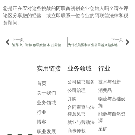
您是正在应对这些挑战的阿联酋初创企业创始人吗？请在评
论区分享您的经验，或立即联系一位专业的阿联酋法律和税
务顾问。
上一页
下一页
迪拜-it。谢赫·穆罕默德·本·拉希德·阿勒马克图姆殿下刚刚将一座城市变成了一个动词。这可能会改变你的工作方式。
为什么能源和矿业公司越来越多地通过阿联酋开展交易？
实用链接
业务领域
行业
公司秘书服务
技术与创新
首页
公司治理
消费品
关于我们
并购
物流与基础设
业务领域
施
合同审查与法
行业
律意见书
能源与自然资
源
博客
就业与劳动法
采矿
商事仲裁
职业发展