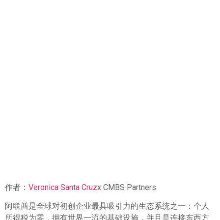
阿联酋初创企业常犯的
法律与税务错误及应对
之道
作者：
Veronica Santa Cruz
x CMBS Partners
阿联酋是全球对初创企业最具吸引力的生态系统之一：个人
所得税为零，拥有世界一流的基础设施，并且是连接东西方