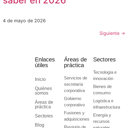
saber en 2026
4 de mayo de 2026
Siguiente
→
Enlaces
Áreas de
Sectores
útiles
práctica
Tecnología e
Servicios de
innovación
Inicio
secretaría
Bienes de
Quiénes
corporativa
consumo
somos
Gobierno
Logística e
Áreas de
corporativo
práctica
infraestructura
Fusiones y
Energía y
Sectores
adquisiciones
recursos
Blog
Revisión de
naturales